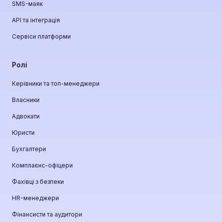
SMS-маяк
API та інтеграція
Сервіси платформи
Ролі
Керівники та топ-менеджери
Власники
Адвокати
Юристи
Бухгалтери
Комплаєнс-офіцери
Фахівці з безпеки
HR-менеджери
Фінансисти та аудитори