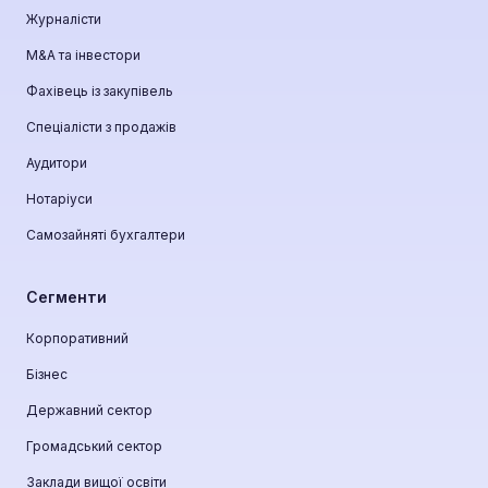
Журналісти
М&A та інвестори
Фахівець із закупівель
Спеціалісти з продажів
Аудитори
Нотаріуси
Самозайняті бухгалтери
Сегменти
Корпоративний
Бізнес
Державний сектор
Громадський сектор
Заклади вищої освіти