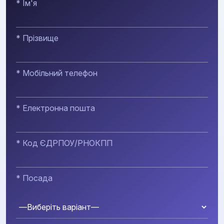
* Ім'я
* Прізвище
* Мобільний телефон
* Електронна пошта
* Код ЄДРПОУ/РНОКПП
* Посада