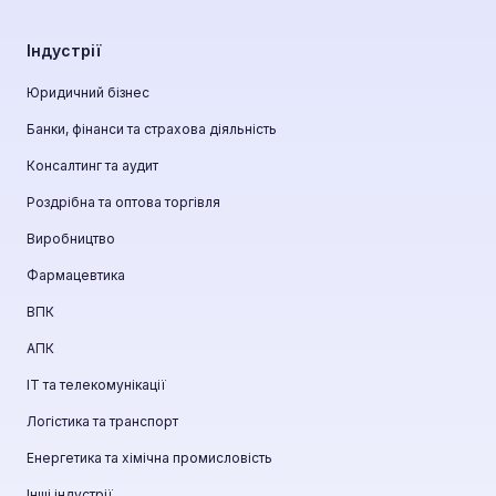
Індустрії
Юридичний бізнес
Банки, фінанси та страхова діяльність
Консалтинг та аудит
Роздрібна та оптова торгівля
Виробництво
Фармацевтика
ВПК
АПК
ІТ та телекомунікації
Логістика та транспорт
Енергетика та хімічна промисловість
Інші індустрії