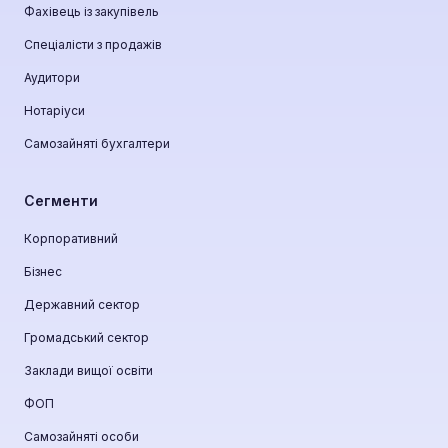
Фахівець із закупівель
Спеціалісти з продажів
Аудитори
Нотаріуси
Самозайняті бухгалтери
Сегменти
Корпоративний
Бізнес
Державний сектор
Громадський сектор
Заклади вищої освіти
ФОП
Самозайняті особи