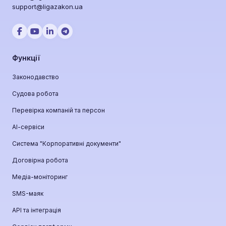
support@ligazakon.ua
Функції
Законодавство
Судова робота
Перевірка компаній та персон
АІ-сервіси
Система "Корпоративні документи"
Договірна робота
Медіа-моніторинг
SMS-маяк
API та інтеграція