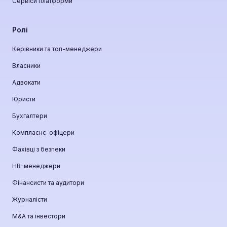
Сервіси платформи
Ролі
Керівники та топ-менеджери
Власники
Адвокати
Юристи
Бухгалтери
Комплаєнс-офіцери
Фахівці з безпеки
HR-менеджери
Фінансисти та аудитори
Журналісти
М&A та інвестори